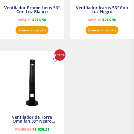
Ventilador Prometheus 56″
Ventilador Icarus 56″ Con
Con Luz Blanco
Luz Negro
$
854.30
$
716.50
$
895.16
$
716.50
Añadir al carrito
Añadir al carrito
El
El
¡Oferta!
precio
precio
original
actual
era:
es:
$1,199.00.
$1,020.31.
Ventilador de Torre
Omnifan 39″ Negro
Masterfan
$
1,199.00
$
1,020.31