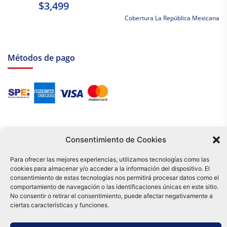
$3,499
Cobertura La República Mexicana
Métodos de pago
Consentimiento de Cookies
Para ofrecer las mejores experiencias, utilizamos tecnologías como las
cookies para almacenar y/o acceder a la información del dispositivo. El
Tu compra es respaldada por nuestro certificado SSL y operada bajo las
consentimiento de estas tecnologías nos permitirá procesar datos como el
mejores prácticas de seguridad.
comportamiento de navegación o las identificaciones únicas en este sitio.
Distribuidora Tamex - México
No consentir o retirar el consentimiento, puede afectar negativamente a
e-commerce
ciertas características y funciones.
0