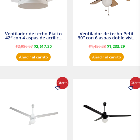
Ventilador de techo Piatto
Ventilador de techo Petit
42″ con 4 aspas de acrilico
30″ con 6 aspas doble vista
transparente
Satinado Masterfan
$
2,986.97
$
2,617.20
$
1,450.23
$
1,233.29
Añadir al carrito
Añadir al carrito
El
El
El
El
¡Oferta!
¡Ofert
precio
precio
precio
precio
original
actual
original
actual
era:
es:
era:
es:
$854.30.
$716.50.
$895.16.
$716.50.