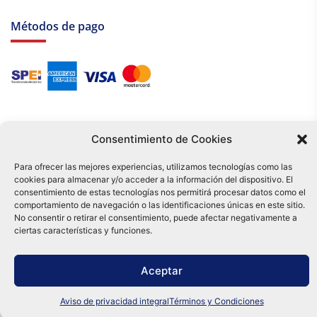
Métodos de pago
Consentimiento de Cookies
Para ofrecer las mejores experiencias, utilizamos tecnologías como las
cookies para almacenar y/o acceder a la información del dispositivo. El
Tu compra es respaldada por nuestro certificado SSL y operada bajo las
consentimiento de estas tecnologías nos permitirá procesar datos como el
mejores prácticas de seguridad.
comportamiento de navegación o las identificaciones únicas en este sitio.
Distribuidora Tamex - México
No consentir o retirar el consentimiento, puede afectar negativamente a
e-commerce
ciertas características y funciones.
0
Aceptar
Aviso de privacidad integral
Términos y Condiciones