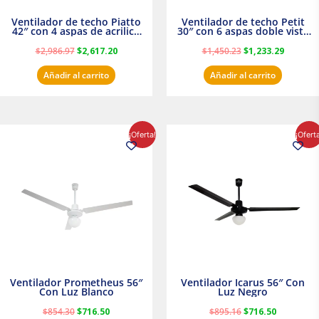
Ventilador de techo Piatto
Ventilador de techo Petit
42″ con 4 aspas de acrilico
30″ con 6 aspas doble vista
transparente
Satinado Masterfan
$
2,986.97
$
2,617.20
$
1,450.23
$
1,233.29
Añadir al carrito
Añadir al carrito
El
El
El
El
¡Oferta!
¡Ofert
precio
precio
precio
precio
original
actual
original
actual
era:
es:
era:
es:
$854.30.
$716.50.
$895.16.
$716.50.
Ventilador Prometheus 56″
Ventilador Icarus 56″ Con
Con Luz Blanco
Luz Negro
$
854.30
$
716.50
$
895.16
$
716.50