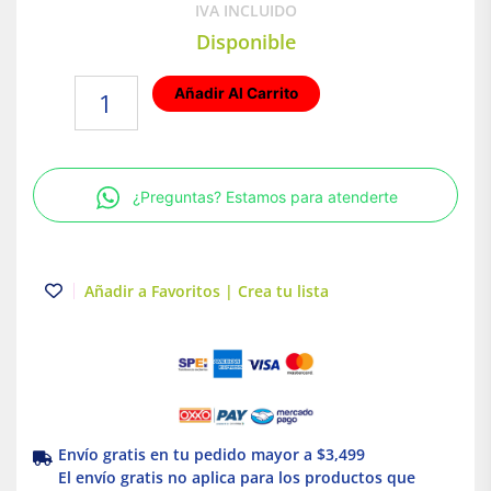
IVA INCLUIDO
Disponible
Interruptor
Añadir Al Carrito
termomagnético
3P
100A
Power
¿Preguntas? Estamos para atenderte
Pact
Schneider
Electric
cantidad
Añadir a Favoritos | Crea tu lista
Envío gratis en tu pedido mayor a $3,499
El envío gratis no aplica para los productos que