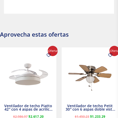
Aprovecha estas ofertas
El
El
El
El
¡Oferta!
¡Ofert
precio
precio
precio
precio
original
actual
original
actual
era:
es:
era:
es:
$2,986.97.
$2,617.20.
$1,450.23.
$1,233.2
Ventilador de techo Piatto
Ventilador de techo Petit
42″ con 4 aspas de acrilico
30″ con 6 aspas doble vista
transparente
Satinado Masterfan
$
2,986.97
$
2,617.20
$
1,450.23
$
1,233.29