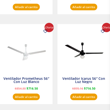
Añadir al carrito
Añadir al carrito
El
El
El
El
¡Oferta!
¡Ofert
precio
precio
precio
precio
original
actual
original
actual
era:
es:
era:
es:
$854.30.
$716.50.
$895.16.
$716.50.
Ventilador Prometheus 56″
Ventilador Icarus 56″ Con
Con Luz Blanco
Luz Negro
$
854.30
$
716.50
$
895.16
$
716.50
Añadir al carrito
Añadir al carrito