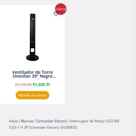
El
El
¡Oferta!
precio
precio
original
actual
era:
es:
$1,199.00.
$1,020.31.
Ventilador de Torre
Omnifan 39″ Negro
Masterfan
$
1,199.00
$
1,020.31
Añadir al carrito
Inicio
/
Marcas
/
Schneider Electric
/ Interruptor de Motor GV2-ME
0,63-1 A 3P Schneider Electric GV2ME05