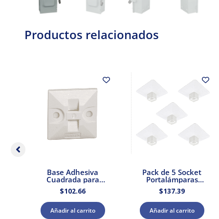
Productos relacionados
dor
Base Adhesiva
Pack de 5 Socket
 –
Cuadrada para
Portalámparas
Cinchos de Plástico
cuadrada E27 Blanco
$
102.66
$
137.39
100pzs. Dexson
Dexson Schneider
DXN3200B
Electric
Añadir al carrito
Añadir al carrito