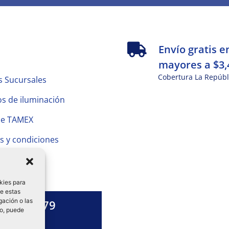
s
Envío gratis e
mayores a $3,
Cobertura La Repúbl
s Sucursales
s de iluminación
de TAMEX
s y condiciones
 Privacidad
kies para
de estas
gación o las
1328 13 79
to, puede
es una duda?