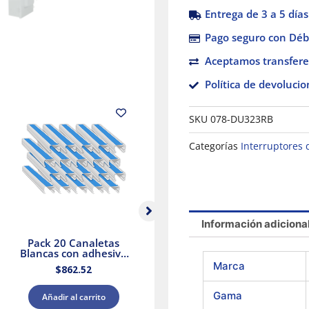
Entrega de 3 a 5 días
Pago seguro con Débi
Aceptamos transfere
Política de devolucio
SKU
078-DU323RB
Categorías
Interruptores 
Información adiciona
Pack 20 Canaletas
Selector Negro Ø 22
Blancas con adhesivo
Mango De 3
20x12mm 2mts.
Posiciones – 2 Na
Marca
$
862.52
$
560.74
Dexson Schneider
Electric
Gama
Añadir al carrito
Añadir al carrito