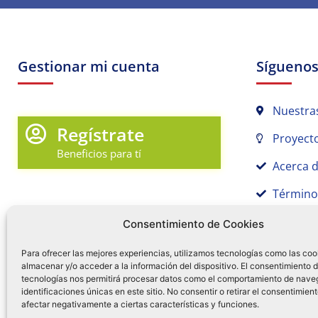
Gestionar mi cuenta
Sígueno
Nuestra
Regístrate
Proyecto
Beneficios para tí
Acerca 
Término
Promociones y Novedades
Aviso de
Consentimiento de Cookies
Sígue tu pedido
Para ofrecer las mejores experiencias, utilizamos tecnologías como las coo
almacenar y/o acceder a la información del dispositivo. El consentimiento 
Mi Cuenta en Tamex
tecnologías nos permitirá procesar datos como el comportamiento de nave
55 
identificaciones únicas en este sitio. No consentir o retirar el consentimien
Mis Favoritos
afectar negativamente a ciertas características y funciones.
¿Tien