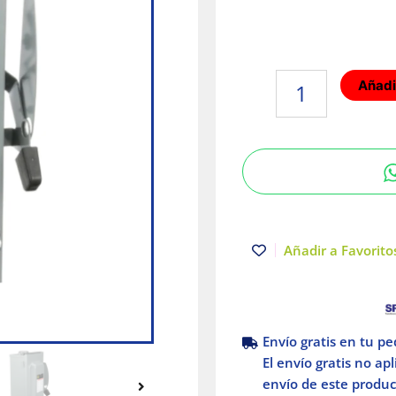
Interruptor
Añadir
de
seguridad
3
polos
100A
Schneider
Electric
cantidad
Añadir a Favoritos
Envío gratis en tu p
El envío gratis no ap
envío de este product