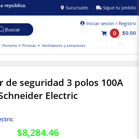
a república.
Sucursales
Sigue tu pedido
Iniciar sesión / Registro
0
$0.00
Plomería
Pinturas
Ventiladores y extractores
r de seguridad 3 polos 100A
Schneider Electric
ctric
$
8,284.46