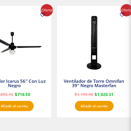
El
El
El
El
¡Oferta!
¡Ofert
precio
precio
precio
precio
original
actual
original
actual
era:
es:
era:
es:
$895.16.
$716.50.
$1,199.00.
$1,020.3
dor Icarus 56″ Con Luz
Ventilador de Torre Omnifan
Negro
39″ Negro Masterfan
$
895.16
$
716.50
$
1,199.00
$
1,020.31
Añadir al carrito
Añadir al carrito