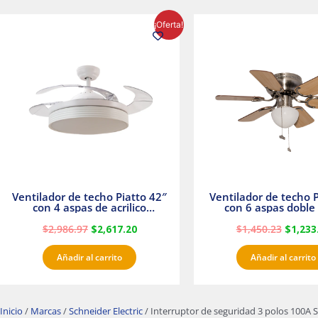
El
El
El
¡Oferta!
precio
precio
precio
original
actual
origina
era:
es:
era:
$2,986.97.
$2,617.20.
$1,450.
Ventilador de techo Piatto 42″
Ventilador de techo P
con 4 aspas de acrilico
con 6 aspas doble 
transparente
Satinado Master
$
2,986.97
$
2,617.20
$
1,450.23
$
1,233
Añadir al carrito
Añadir al carrito
Inicio
/
Marcas
/
Schneider Electric
/ Interruptor de seguridad 3 polos 100A S