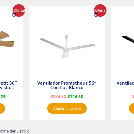
El
El
El
¡Oferta!
¡Oferta!
precio
precio
precio
l
actual
original
actual
es:
era:
es:
23.
$1,233.29.
$854.30.
$716.50.
etit 30″
Ventilador Prometheus 56″
Ventila
vista
Con Luz Blanco
fan
.29
$
854.30
$
716.50
Añadir al carrito
chneider Electric