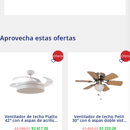
Aprovecha estas ofertas
El
El
El
El
¡Oferta!
¡Ofert
precio
precio
precio
precio
original
actual
original
actual
era:
es:
era:
es:
$2,986.97.
$2,617.20.
$1,450.23.
$1,233.2
Ventilador de techo Piatto
Ventilador de techo Petit
42″ con 4 aspas de acrilico
30″ con 6 aspas doble vista
transparente
Satinado Masterfan
$
2,986.97
$
2,617.20
$
1,450.23
$
1,233.29