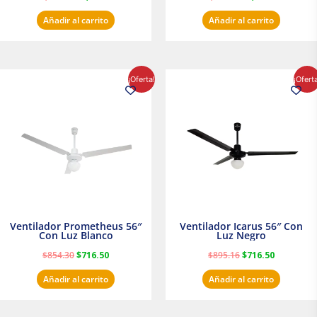
Añadir al carrito
Añadir al carrito
El
El
El
El
¡Oferta!
¡Ofert
precio
precio
precio
precio
original
actual
original
actual
era:
es:
era:
es:
$854.30.
$716.50.
$895.16.
$716.50.
Ventilador Prometheus 56″
Ventilador Icarus 56″ Con
Con Luz Blanco
Luz Negro
$
854.30
$
716.50
$
895.16
$
716.50
Añadir al carrito
Añadir al carrito