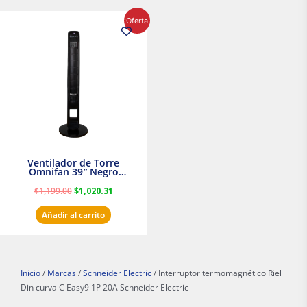
El
El
¡Oferta!
precio
precio
original
actual
era:
es:
$1,199.00.
$1,020.31.
Ventilador de Torre
Omnifan 39″ Negro
Masterfan
$
1,199.00
$
1,020.31
Añadir al carrito
Inicio
/
Marcas
/
Schneider Electric
/ Interruptor termomagnético Riel
Din curva C Easy9 1P 20A Schneider Electric