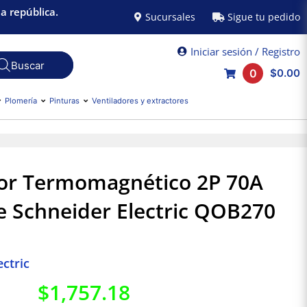
a república.
Sucursales
Sigue tu pedido
Iniciar sesión / Registro
0
$0.00
Plomería
Pinturas
Ventiladores y extractores
tor Termomagnético 2P 70A
le Schneider Electric QOB270
ctric
$
1,757.18