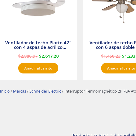
Ventilador de techo Piatto 42″
Ventilador de techo P
con 4 aspas de acrilico
con 6 aspas doble 
transparente
Satinado Master
$
2,986.97
$
2,617.20
$
1,450.23
$
1,233
Añadir al carrito
Añadir al carrito
Inicio
/
Marcas
/
Schneider Electric
/ Interruptor Termomagnético 2P 70A Ato
Productos sujetos a disponibili