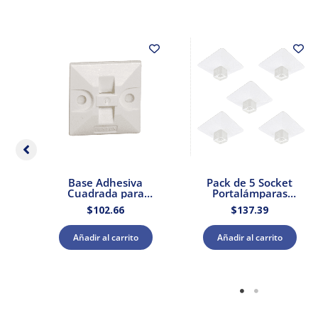
dor
Base Adhesiva
Pack de 5 Socket
 –
Cuadrada para
Portalámparas
Cinchos de Plástico
cuadrada E27 Blanco
$
102.66
$
137.39
100pzs. Dexson
Dexson Schneider
DXN3200B
Electric
Añadir al carrito
Añadir al carrito