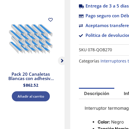
Entrega de 3 a 5 días
Pago seguro con Débi
Aceptamos transfere
Política de devolucio
SKU
078-QOB270
Categorías
Interruptores
Pack 20 Canaletas
Selector Negro Ø 22
Blancas con adhesivo
Mango De 3
20x12mm 2mts.
Posiciones – 2 Na
$
862.52
$
560.74
Dexson Schneider
Electric
Descripción
In
Añadir al carrito
Añadir al carrito
Interruptor termomagn
Color:
Negro
Tensión Nomina