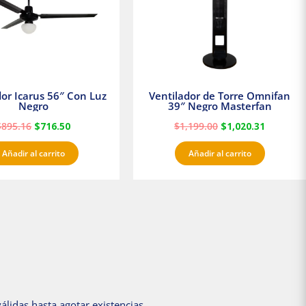
dor Icarus 56″ Con Luz
Ventilador de Torre Omnifan
Negro
39″ Negro Masterfan
$
895.16
$
716.50
$
1,199.00
$
1,020.31
Añadir al carrito
Añadir al carrito
álidas hasta agotar existencias.