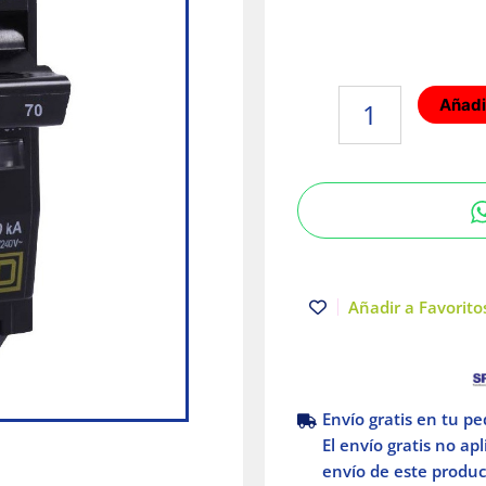
Interruptor
Añadir
Termomagnético
2P
70A
Atornillable
Schneider
Electric
QOB270
cantidad
Añadir a Favoritos
Envío gratis en tu p
El envío gratis no ap
envío de este product