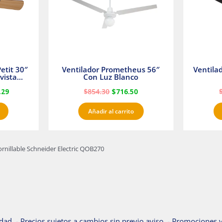
etit 30″
Ventilador Prometheus 56″
Ventila
vista
Con Luz Blanco
fan
.29
$
854.30
$
716.50
Añadir al carrito
rnillable Schneider Electric QOB270
dad. - Precios sujetos a cambios sin previo aviso. - Promociones v