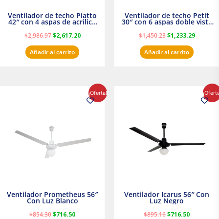
Ventilador de techo Piatto
Ventilador de techo Petit
42″ con 4 aspas de acrilico
30″ con 6 aspas doble vista
transparente
Satinado Masterfan
$
2,986.97
$
2,617.20
$
1,450.23
$
1,233.29
Añadir al carrito
Añadir al carrito
El
El
El
El
¡Oferta!
¡Ofert
precio
precio
precio
precio
original
actual
original
actual
era:
es:
era:
es:
$854.30.
$716.50.
$895.16.
$716.50.
Ventilador Prometheus 56″
Ventilador Icarus 56″ Con
Con Luz Blanco
Luz Negro
$
854.30
$
716.50
$
895.16
$
716.50