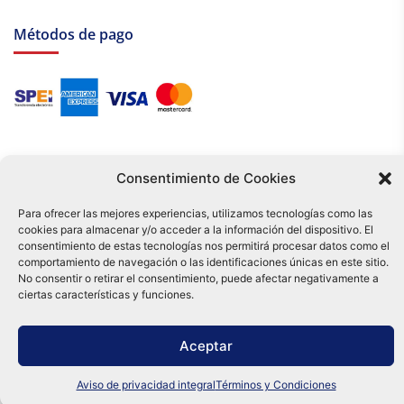
Métodos de pago
Consentimiento de Cookies
Para ofrecer las mejores experiencias, utilizamos tecnologías como las
cookies para almacenar y/o acceder a la información del dispositivo. El
Tu compra es respaldada por nuestro certificado SSL y operada bajo las
consentimiento de estas tecnologías nos permitirá procesar datos como el
mejores prácticas de seguridad.
comportamiento de navegación o las identificaciones únicas en este sitio.
Distribuidora Tamex - México
No consentir o retirar el consentimiento, puede afectar negativamente a
e-commerce
ciertas características y funciones.
0
Aceptar
Aviso de privacidad integral
Términos y Condiciones