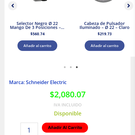
Selector Negro Ø 22
Cabeza de Pulsador
Mango De 3 Posiciones – 2
Iluminado – Ø 22 – Claro
Na
$
560.74
$
219.73
Añadir al carrito
Añadir al carrito
Marca: Schneider Electric
$
2,080.07
IVA INCLUIDO
Disponible
Interruptor
Añadir Al Carrito
termomagnético