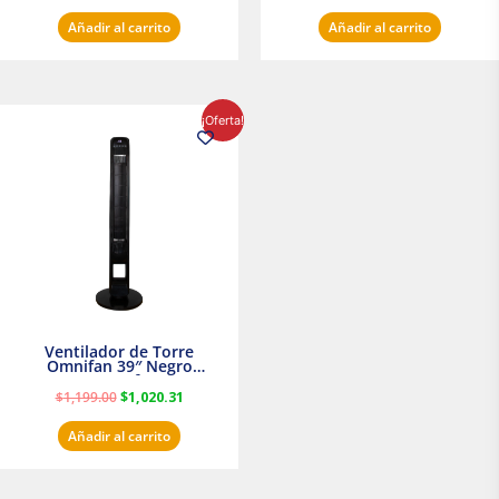
Añadir al carrito
Añadir al carrito
El
El
¡Oferta!
precio
precio
original
actual
era:
es:
$1,199.00.
$1,020.31.
Ventilador de Torre
Omnifan 39″ Negro
Masterfan
$
1,199.00
$
1,020.31
Añadir al carrito