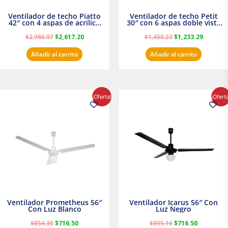
Ventilador de techo Piatto
Ventilador de techo Petit
42″ con 4 aspas de acrilico
30″ con 6 aspas doble vista
transparente
Satinado Masterfan
$
2,986.97
$
2,617.20
$
1,450.23
$
1,233.29
Añadir al carrito
Añadir al carrito
El
El
El
El
¡Oferta!
¡Ofert
precio
precio
precio
precio
original
actual
original
actual
era:
es:
era:
es:
$854.30.
$716.50.
$895.16.
$716.50.
Ventilador Prometheus 56″
Ventilador Icarus 56″ Con
Con Luz Blanco
Luz Negro
$
854.30
$
716.50
$
895.16
$
716.50