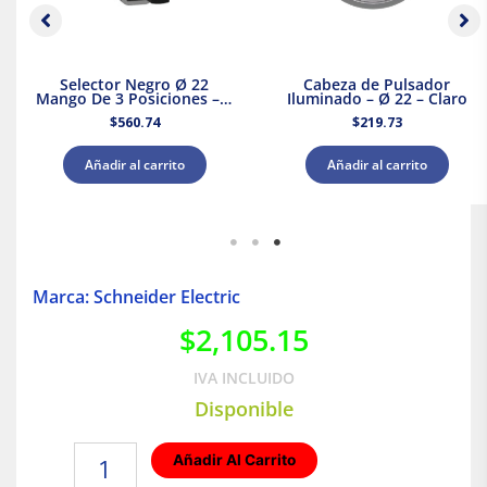
Selector Negro Ø 22
Cabeza de Pulsador
Mango De 3 Posiciones – 2
Iluminado – Ø 22 – Claro
Na
$
560.74
$
219.73
Añadir al carrito
Añadir al carrito
Marca: Schneider Electric
$
2,105.15
IVA INCLUIDO
Disponible
Interruptor
Añadir Al Carrito
termomagnético