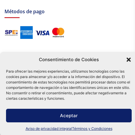
Métodos de pago
Consentimiento de Cookies
Para ofrecer las mejores experiencias, utilizamos tecnologías como las
cookies para almacenar y/o acceder a la información del dispositivo. El
Tu compra es respaldada por nuestro certificado SSL y operada bajo las
consentimiento de estas tecnologías nos permitirá procesar datos como el
mejores prácticas de seguridad.
comportamiento de navegación o las identificaciones únicas en este sitio.
Distribuidora Tamex - México
No consentir o retirar el consentimiento, puede afectar negativamente a
e-commerce
ciertas características y funciones.
0
Aceptar
Aviso de privacidad integral
Términos y Condiciones