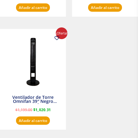
Añadir al carrito
Añadir al carrito
El
El
¡Oferta!
precio
precio
original
actual
era:
es:
$1,199.00.
$1,020.31.
Ventilador de Torre
Omnifan 39″ Negro
Masterfan
$
1,199.00
$
1,020.31
Añadir al carrito