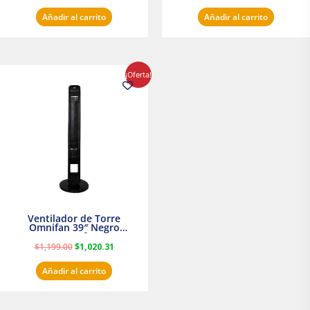
Añadir al carrito
Añadir al carrito
El
El
¡Oferta!
precio
precio
original
actual
era:
es:
$1,199.00.
$1,020.31.
Ventilador de Torre
Omnifan 39″ Negro
Masterfan
$
1,199.00
$
1,020.31
Añadir al carrito