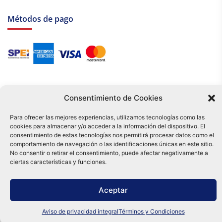
Métodos de pago
Consentimiento de Cookies
Para ofrecer las mejores experiencias, utilizamos tecnologías como las
cookies para almacenar y/o acceder a la información del dispositivo. El
Tu compra es respaldada por nuestro certificado SSL y operada bajo las
consentimiento de estas tecnologías nos permitirá procesar datos como el
mejores prácticas de seguridad.
comportamiento de navegación o las identificaciones únicas en este sitio.
Distribuidora Tamex - México
No consentir o retirar el consentimiento, puede afectar negativamente a
e-commerce
ciertas características y funciones.
0
Aceptar
Aviso de privacidad integral
Términos y Condiciones