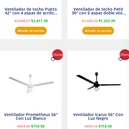
Ventilador de techo Piatto
Ventilador de techo Petit
42″ con 4 aspas de acrilico
30″ con 6 aspas doble vista
transparente
Satinado Masterfan
$
2,986.97
$
2,617.20
$
1,450.23
$
1,233.29
Añadir al carrito
Añadir al carrito
El
El
El
El
¡Oferta!
¡Ofert
precio
precio
precio
precio
original
actual
original
actual
era:
es:
era:
es:
$854.30.
$716.50.
$895.16.
$716.50.
Ventilador Prometheus 56″
Ventilador Icarus 56″ Con
Con Luz Blanco
Luz Negro
$
854.30
$
716.50
$
895.16
$
716.50