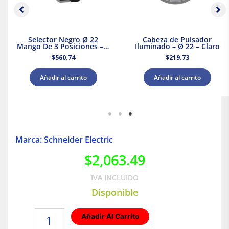
Selector Negro Ø 22
Cabeza de Pulsador
Mango De 3 Posiciones – 2
Iluminado – Ø 22 – Claro
Na
$
560.74
$
219.73
Añadir al carrito
Añadir al carrito
Marca: Schneider Electric
$
2,063.49
IVA INCLUIDO
Disponible
Interruptor
Añadir Al Carrito
termomagnético