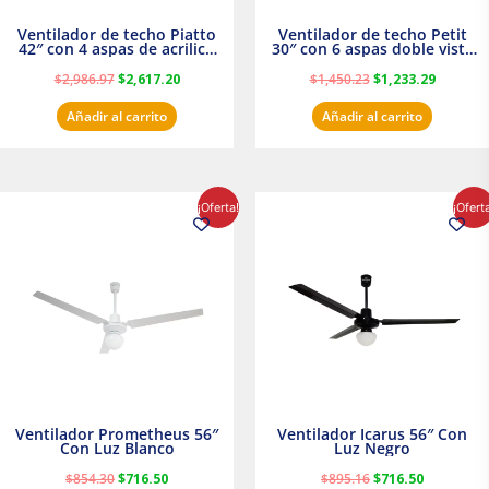
Ventilador de techo Piatto
Ventilador de techo Petit
42″ con 4 aspas de acrilico
30″ con 6 aspas doble vista
transparente
Satinado Masterfan
$
2,986.97
$
2,617.20
$
1,450.23
$
1,233.29
Añadir al carrito
Añadir al carrito
El
El
El
El
¡Oferta!
¡Ofert
precio
precio
precio
precio
original
actual
original
actual
era:
es:
era:
es:
$854.30.
$716.50.
$895.16.
$716.50.
Ventilador Prometheus 56″
Ventilador Icarus 56″ Con
Con Luz Blanco
Luz Negro
$
854.30
$
716.50
$
895.16
$
716.50