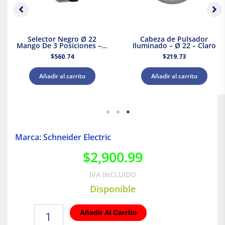
Selector Negro Ø 22
Cabeza de Pulsador
Mango De 3 Posiciones – 2
Iluminado – Ø 22 – Claro
Na
$
560.74
$
219.73
Añadir al carrito
Añadir al carrito
Marca: Schneider Electric
$
2,900.99
IVA INCLUIDO
Disponible
Interruptor
Añadir Al Carrito
termomagnético