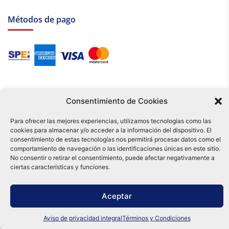
Métodos de pago
Consentimiento de Cookies
Para ofrecer las mejores experiencias, utilizamos tecnologías como las
cookies para almacenar y/o acceder a la información del dispositivo. El
Tu compra es respaldada por nuestro certificado SSL y operada bajo las
consentimiento de estas tecnologías nos permitirá procesar datos como el
mejores prácticas de seguridad.
comportamiento de navegación o las identificaciones únicas en este sitio.
Distribuidora Tamex - México
No consentir o retirar el consentimiento, puede afectar negativamente a
e-commerce
ciertas características y funciones.
0
Aceptar
Aviso de privacidad integral
Términos y Condiciones