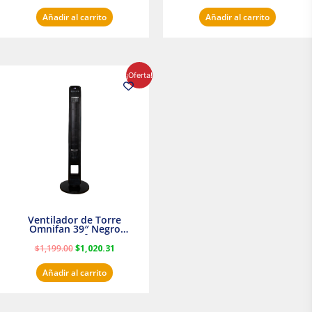
Añadir al carrito
Añadir al carrito
El
El
¡Oferta!
precio
precio
original
actual
era:
es:
$1,199.00.
$1,020.31.
Ventilador de Torre
Omnifan 39″ Negro
Masterfan
$
1,199.00
$
1,020.31
Añadir al carrito