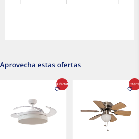
Aprovecha estas ofertas
El
El
El
El
¡Oferta!
¡Ofert
precio
precio
precio
precio
original
actual
original
actual
era:
es:
era:
es:
$2,986.97.
$2,617.20.
$1,450.23.
$1,233.2