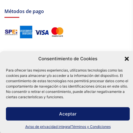
Métodos de pago
Consentimiento de Cookies
Para ofrecer las mejores experiencias, utilizamos tecnologías como las
cookies para almacenar y/o acceder a la información del dispositivo. El
Tu compra es respaldada por nuestro certificado SSL y operada bajo las
consentimiento de estas tecnologías nos permitirá procesar datos como el
mejores prácticas de seguridad.
comportamiento de navegación o las identificaciones únicas en este sitio.
Distribuidora Tamex - México
No consentir o retirar el consentimiento, puede afectar negativamente a
e-commerce
ciertas características y funciones.
0
Aceptar
Aviso de privacidad integral
Términos y Condiciones