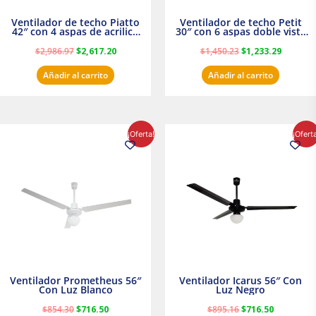
Ventilador de techo Piatto
Ventilador de techo Petit
42″ con 4 aspas de acrilico
30″ con 6 aspas doble vista
transparente
Satinado Masterfan
$
2,986.97
$
2,617.20
$
1,450.23
$
1,233.29
Añadir al carrito
Añadir al carrito
El
El
El
El
¡Oferta!
¡Ofert
precio
precio
precio
precio
original
actual
original
actual
era:
es:
era:
es:
$854.30.
$716.50.
$895.16.
$716.50.
Ventilador Prometheus 56″
Ventilador Icarus 56″ Con
Con Luz Blanco
Luz Negro
$
854.30
$
716.50
$
895.16
$
716.50