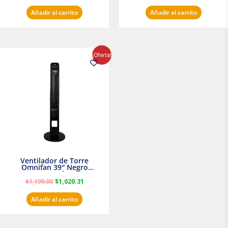
Añadir al carrito
Añadir al carrito
El
El
¡Oferta!
precio
precio
original
actual
era:
es:
$1,199.00.
$1,020.31.
Ventilador de Torre
Omnifan 39″ Negro
Masterfan
$
1,199.00
$
1,020.31
Añadir al carrito