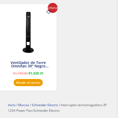
El
El
¡Oferta!
precio
precio
original
actual
era:
es:
$1,199.00.
$1,020.31.
Ventilador de Torre
Omnifan 39″ Negro
Masterfan
$
1,199.00
$
1,020.31
Añadir al carrito
Inicio
/
Marcas
/
Schneider Electric
/ Interruptor termomagnético 3P
125A Power Pact Schneider Electric