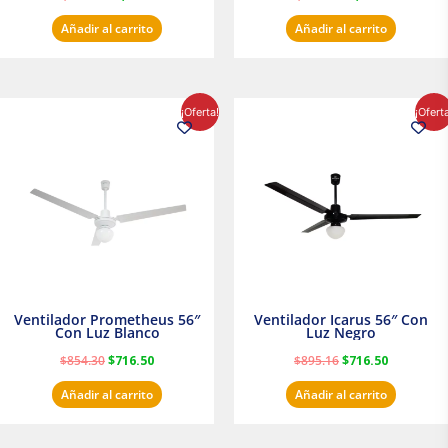
Añadir al carrito
Añadir al carrito
El
El
El
El
¡Oferta!
¡Ofert
precio
precio
precio
precio
original
actual
original
actual
era:
es:
era:
es:
$854.30.
$716.50.
$895.16.
$716.50.
Ventilador Prometheus 56″
Ventilador Icarus 56″ Con
Con Luz Blanco
Luz Negro
$
854.30
$
716.50
$
895.16
$
716.50
Añadir al carrito
Añadir al carrito