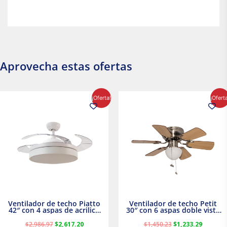
Aprovecha estas ofertas
El
El
El
El
¡Oferta!
¡Ofert
precio
precio
precio
precio
original
actual
original
actual
era:
es:
era:
es:
$2,986.97.
$2,617.20.
$1,450.23.
$1,233.2
Ventilador de techo Piatto
Ventilador de techo Petit
42″ con 4 aspas de acrilico
30″ con 6 aspas doble vista
transparente
Satinado Masterfan
$
2,986.97
$
2,617.20
$
1,450.23
$
1,233.29