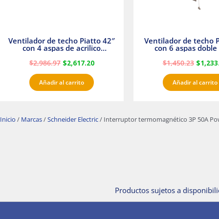
Ventilador de techo Piatto 42″
Ventilador de techo P
con 4 aspas de acrilico
con 6 aspas doble 
transparente
Satinado Master
$
2,986.97
$
2,617.20
$
1,450.23
$
1,233
Añadir al carrito
Añadir al carrito
Inicio
/
Marcas
/
Schneider Electric
/ Interruptor termomagnético 3P 50A Pow
Productos sujetos a disponibili