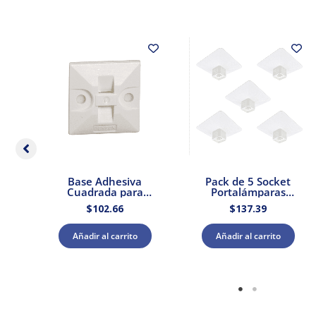
dor
Base Adhesiva
Pack de 5 Socket
 –
Cuadrada para
Portalámparas
Cinchos de Plástico
cuadrada E27 Blanco
$
102.66
$
137.39
100pzs. Dexson
Dexson Schneider
DXN3200B
Electric
Añadir al carrito
Añadir al carrito