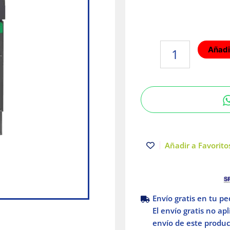
Interruptor
Añadir
termomagnético
3P
50A
Power
pact
Schneider
Electric
cantidad
Añadir a Favoritos
Envío gratis en tu p
El envío gratis no ap
envío de este product