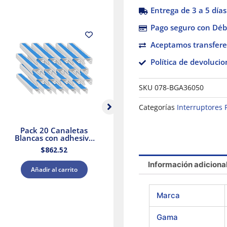
Entrega de 3 a 5 días
Pago seguro con Débi
Aceptamos transfere
Política de devolucio
SKU
078-BGA36050
Categorías
Interruptores 
Pack 20 Canaletas
Selector Negro Ø 22
Blancas con adhesivo
Mango De 3
20x12mm 2mts.
Posiciones – 2 Na
$
862.52
$
560.74
Dexson Schneider
Electric
Información adiciona
Añadir al carrito
Añadir al carrito
Marca
Gama