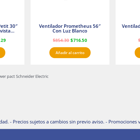
etit 30″
Ventilador Prometheus 56″
Ventila
vista
Con Luz Blanco
fan
.29
$
854.30
$
716.50
Añadir al carrito
er pact Schneider Electric
dad. - Precios sujetos a cambios sin previo aviso. - Promociones v