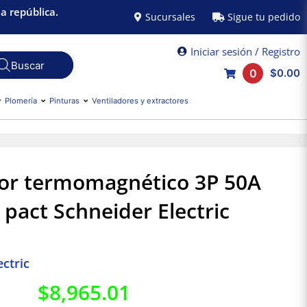
a república.
Sucursales
Sigue tu pedido
Iniciar sesión / Registro
0
$0.00
Plomería
Pinturas
Ventiladores y extractores
tor termomagnético 3P 50A
pact Schneider Electric
ctric
$
8,965.01