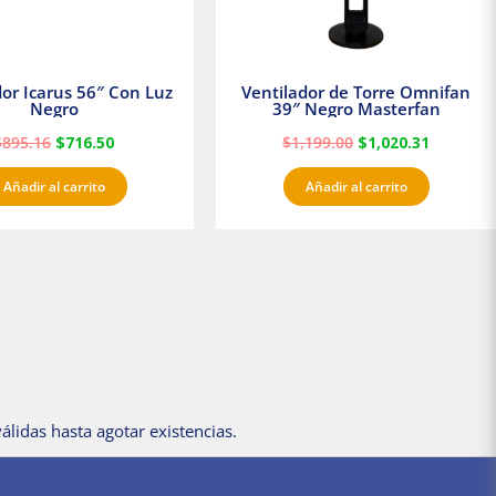
dor Icarus 56″ Con Luz
Ventilador de Torre Omnifan
Negro
39″ Negro Masterfan
$
895.16
$
716.50
$
1,199.00
$
1,020.31
Añadir al carrito
Añadir al carrito
álidas hasta agotar existencias.