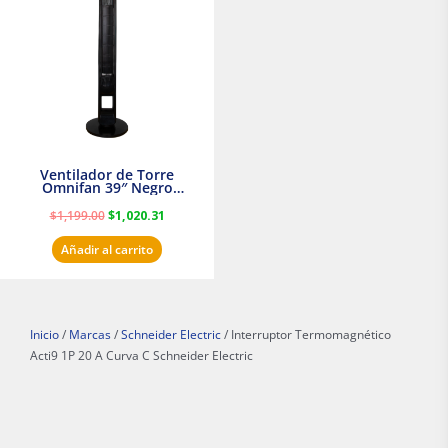
era:
es:
$1,199.00.
$1,020.31.
Ventilador de Torre
Omnifan 39″ Negro
Masterfan
$
1,199.00
$
1,020.31
Añadir al carrito
Inicio
/
Marcas
/
Schneider Electric
/ Interruptor Termomagnético
Acti9 1P 20 A Curva C Schneider Electric