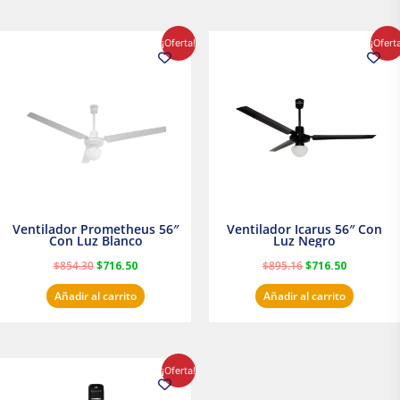
El
El
El
El
¡Oferta!
¡Ofert
precio
precio
precio
precio
original
actual
original
actual
era:
es:
era:
es:
$854.30.
$716.50.
$895.16.
$716.50.
Ventilador Prometheus 56″
Ventilador Icarus 56″ Con
Con Luz Blanco
Luz Negro
$
854.30
$
716.50
$
895.16
$
716.50
Añadir al carrito
Añadir al carrito
El
El
¡Oferta!
precio
precio
original
actual