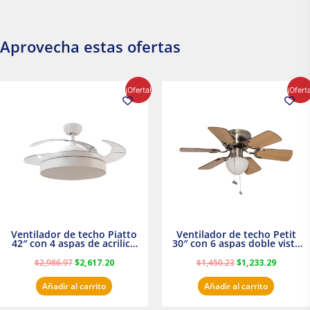
Aprovecha estas ofertas
El
El
El
El
¡Oferta!
¡Ofert
precio
precio
precio
precio
original
actual
original
actual
era:
es:
era:
es:
$2,986.97.
$2,617.20.
$1,450.23.
$1,233.2
Ventilador de techo Piatto
Ventilador de techo Petit
42″ con 4 aspas de acrilico
30″ con 6 aspas doble vista
transparente
Satinado Masterfan
$
2,986.97
$
2,617.20
$
1,450.23
$
1,233.29
Añadir al carrito
Añadir al carrito