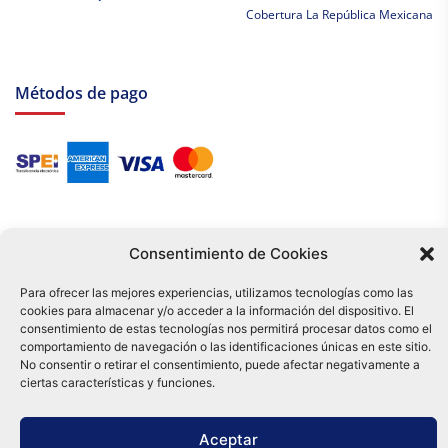
Cobertura La República Mexicana
Métodos de pago
Consentimiento de Cookies
Para ofrecer las mejores experiencias, utilizamos tecnologías como las
cookies para almacenar y/o acceder a la información del dispositivo. El
Tu compra es respaldada por nuestro certificado SSL y operada bajo las
consentimiento de estas tecnologías nos permitirá procesar datos como el
mejores prácticas de seguridad.
comportamiento de navegación o las identificaciones únicas en este sitio.
Distribuidora Tamex - México
No consentir o retirar el consentimiento, puede afectar negativamente a
e-commerce
ciertas características y funciones.
0
Aceptar