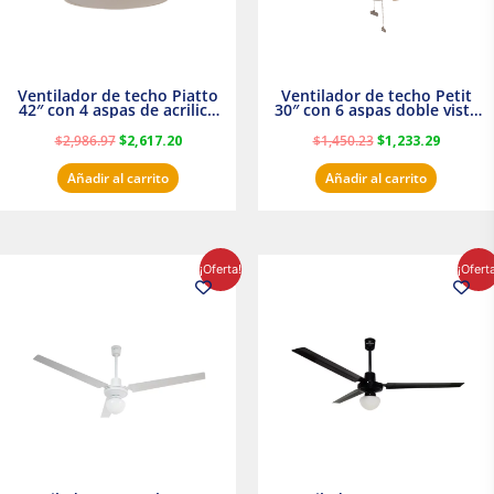
Ventilador de techo Piatto
Ventilador de techo Petit
42″ con 4 aspas de acrilico
30″ con 6 aspas doble vista
transparente
Satinado Masterfan
$
2,986.97
$
2,617.20
$
1,450.23
$
1,233.29
Añadir al carrito
Añadir al carrito
El
El
El
El
¡Oferta!
¡Ofert
precio
precio
precio
precio
original
actual
original
actual
era:
es:
era:
es:
$854.30.
$716.50.
$895.16.
$716.50.