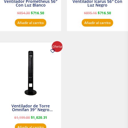
Ventilador Prometheus 56″
Ventilador Icarus 56″ Con
Con Luz Blanco
Luz Negro
$
854.30
$
716.50
$
895.16
$
716.50
Añadir al carrito
Añadir al carrito
El
El
¡Oferta!
precio
precio
original
actual
era:
es:
$1,199.00.
$1,020.31.
Ventilador de Torre
Omnifan 39″ Negro
Masterfan
$
1,199.00
$
1,020.31
Añadir al carrito