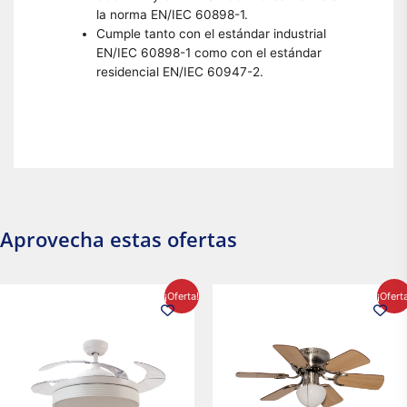
la norma EN/IEC 60898-1.
Cumple tanto con el estándar industrial
EN/IEC 60898-1 como con el estándar
residencial EN/IEC 60947-2.
Aprovecha estas ofertas
El
El
El
El
¡Oferta!
¡Ofert
precio
precio
precio
precio
original
actual
original
actual
era:
es:
era:
es:
$2,986.97.
$2,617.20.
$1,450.23.
$1,233.2