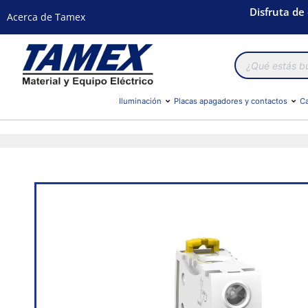
Disfruta de
Acerca de Tamex
Búsqueda
de
productos
Iluminación
Placas apagadores y contactos
Ca