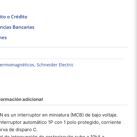
to o Crédito
ncias Bancarias
nes
 termomagnéticos
,
Schneider Electric
Cabeza de Pulsador
Base Adhesiva
Pack 
Iluminado – Ø 22 –
Cuadrada para
Por
Claro
Cinchos de Plástico
cuadra
$
219.73
$
102.66
100pzs. Dexson
Dexso
DXN3200B
formación adicional
Añadir al carrito
Añadir al carrito
Añad
N es un interruptor en miniatura (MCB) de bajo voltaje.
interruptor automático 1P con 1 polo protegido, corriente
rva de disparo C.
l de interrupción de cortocircuito sube a 10kA a