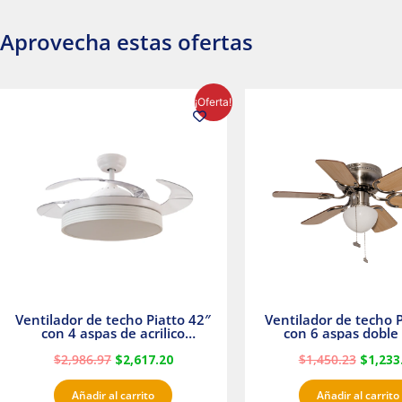
Aprovecha estas ofertas
El
El
El
¡Oferta!
precio
precio
precio
original
actual
origina
era:
es:
era:
$2,986.97.
$2,617.20.
$1,450.
Ventilador de techo Piatto 42″
Ventilador de techo P
con 4 aspas de acrilico
con 6 aspas doble 
transparente
Satinado Master
$
2,986.97
$
2,617.20
$
1,450.23
$
1,233
Añadir al carrito
Añadir al carrito