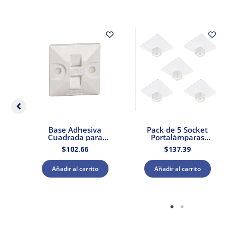
dor
Base Adhesiva
Pack de 5 Socket
 –
Cuadrada para
Portalámparas
Cinchos de Plástico
cuadrada E27 Blanco
$
102.66
$
137.39
100pzs. Dexson
Dexson Schneider
DXN3200B
Electric
Añadir al carrito
Añadir al carrito