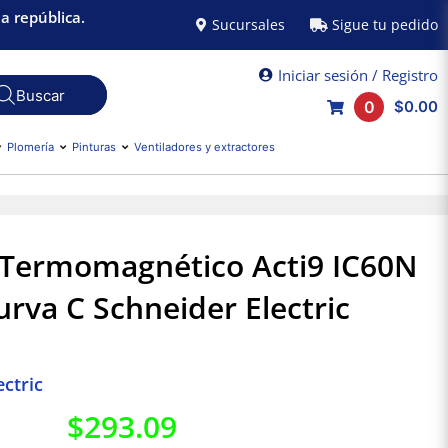
a república.
Sucursales
Sigue tu pedido
Iniciar sesión / Registro
0
$0.00
Plomería
Pinturas
Ventiladores y extractores
 Termomagnético Acti9 IC60N
rva C Schneider Electric
ctric
$
293.09