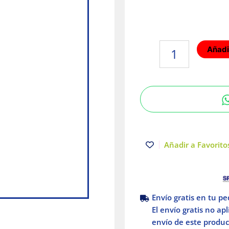
Interruptor
Añadir
Termomagnético
Acti9
IC60N
1x6A
Curva
C
Schneider
Electric
Añadir a Favoritos
cantidad
Envío gratis en tu p
El envío gratis no ap
envío de este product