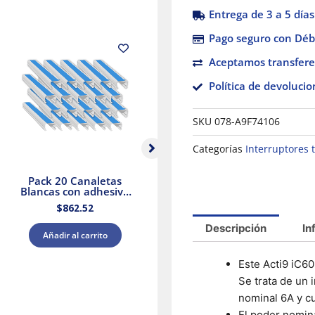
Entrega de 3 a 5 días
Pago seguro con Débi
Aceptamos transfere
Política de devolucio
SKU
078-A9F74106
Categorías
Interruptores
Pack 20 Canaletas
Selector Negro Ø 22
Blancas con adhesivo
Mango De 3
20x12mm 2mts.
Posiciones – 2 Na
$
862.52
$
560.74
Dexson Schneider
Electric
Descripción
In
Añadir al carrito
Añadir al carrito
Este Acti9 iC60
Se trata de un 
nominal 6A y cu
El poder nomina