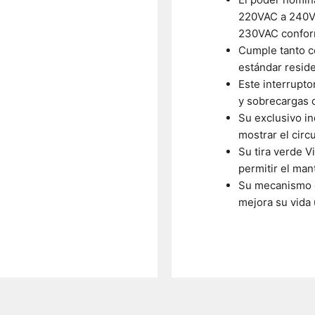
220VAC a 240V
230VAC conform
Cumple tanto c
estándar resid
Este interrupto
y sobrecargas d
Su exclusivo in
mostrar el circ
Su tira verde V
permitir el man
Su mecanismo d
mejora su vida ú