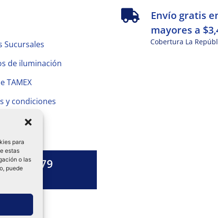
s
Envío gratis e
mayores a $3,
Cobertura La Repúbl
s Sucursales
s de iluminación
de TAMEX
s y condiciones
 Privacidad
kies para
de estas
gación o las
1328 13 79
to, puede
es una duda?
ok-
tagram
Linkedin-
in