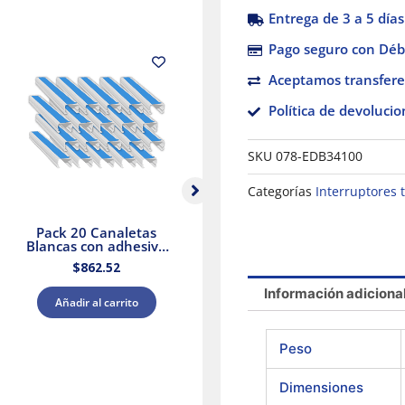
Entrega de 3 a 5 días
Pago seguro con Débi
Aceptamos transfere
Política de devolucio
SKU
078-EDB34100
Categorías
Interruptores
Pack 20 Canaletas
Selector Negro Ø 22
Blancas con adhesivo
Mango De 3
20x12mm 2mts.
Posiciones – 2 Na
$
862.52
$
560.74
Dexson Schneider
Electric
Información adiciona
Añadir al carrito
Añadir al carrito
Peso
Dimensiones