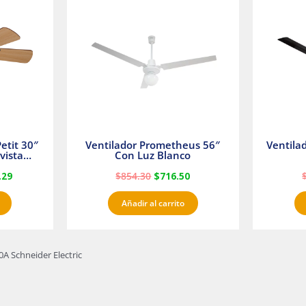
es:
era:
es:
23.
$1,233.29.
$854.30.
$716.50.
etit 30″
Ventilador Prometheus 56″
Ventila
vista
Con Luz Blanco
fan
.29
$
854.30
$
716.50
Añadir al carrito
A Schneider Electric