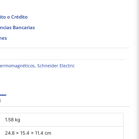
to o Crédito
ncias Bancarias
nes
 termomagnéticos
,
Schneider Electric
Cabeza de Pulsador
Base Adhesiva
Pack 
Iluminado – Ø 22 –
Cuadrada para
Por
Claro
Cinchos de Plástico
cuadra
$
219.73
$
102.66
100pzs. Dexson
Dexso
DXN3200B
l
Añadir al carrito
Añadir al carrito
Añad
1.58 kg
24.8 × 15.4 × 11.4 cm