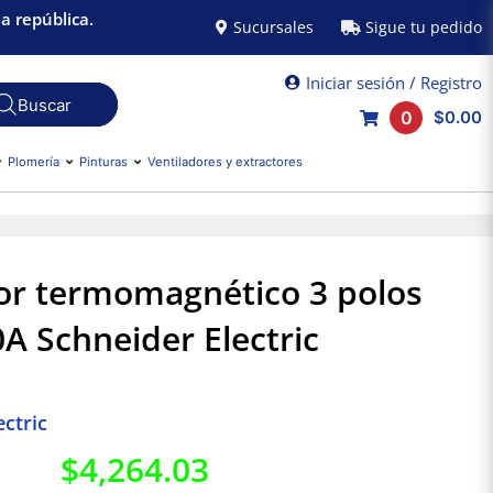
a república.
Sucursales
Sigue tu pedido
Iniciar sesión / Registro
0
$0.00
Plomería
Pinturas
Ventiladores y extractores
or termomagnético 3 polos
A Schneider Electric
ctric
$
4,264.03