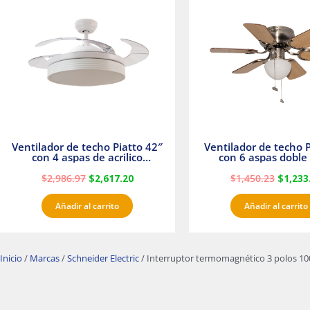
era:
es:
era:
$2,986.97.
$2,617.20.
$1,450.
Ventilador de techo Piatto 42″
Ventilador de techo P
con 4 aspas de acrilico
con 6 aspas doble 
transparente
Satinado Master
$
2,986.97
$
2,617.20
$
1,450.23
$
1,233
Añadir al carrito
Añadir al carrito
Inicio
/
Marcas
/
Schneider Electric
/ Interruptor termomagnético 3 polos 100