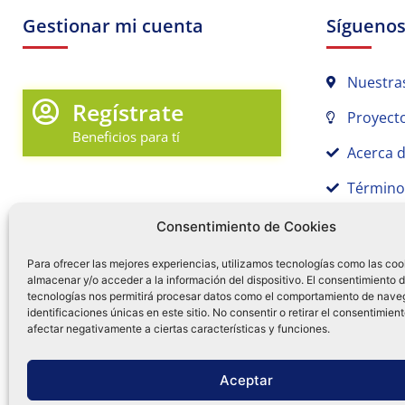
Gestionar mi cuenta
Sígueno
Nuestra
Regístrate
Proyecto
Beneficios para tí
Acerca 
Término
Promociones y Novedades
Aviso de
Consentimiento de Cookies
Sígue tu pedido
Para ofrecer las mejores experiencias, utilizamos tecnologías como las coo
almacenar y/o acceder a la información del dispositivo. El consentimiento 
Mi Cuenta en Tamex
tecnologías nos permitirá procesar datos como el comportamiento de nave
55 
identificaciones únicas en este sitio. No consentir o retirar el consentimien
Mis Favoritos
afectar negativamente a ciertas características y funciones.
¿Tien
0
Facebo
Ins
f
Aceptar