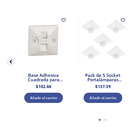
dor
Base Adhesiva
Pack de 5 Socket
 –
Cuadrada para
Portalámparas
Cinchos de Plástico
cuadrada E27 Blanco
$
102.66
$
137.39
100pzs. Dexson
Dexson Schneider
DXN3200B
Electric
Añadir al carrito
Añadir al carrito