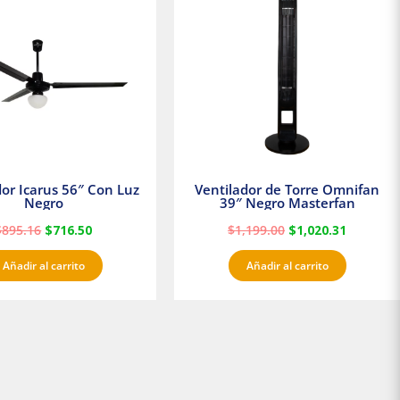
era:
es:
era:
es:
$895.16.
$716.50.
$1,199.00.
$1,020.3
dor Icarus 56″ Con Luz
Ventilador de Torre Omnifan
Negro
39″ Negro Masterfan
$
895.16
$
716.50
$
1,199.00
$
1,020.31
Añadir al carrito
Añadir al carrito