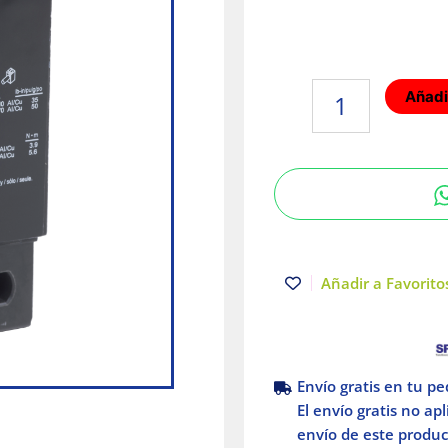
Interruptor
Añadir
termomagnético
3
polos
100A
Schneider
Electric
cantidad
Añadir a Favoritos
Envío gratis en tu p
El envío gratis no ap
envío de este product