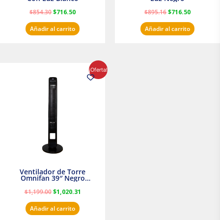
$
854.30
$
716.50
$
895.16
$
716.50
Añadir al carrito
Añadir al carrito
El
El
¡Oferta!
precio
precio
original
actual
era:
es:
$1,199.00.
$1,020.31.
Ventilador de Torre
Omnifan 39″ Negro
Masterfan
$
1,199.00
$
1,020.31
Añadir al carrito