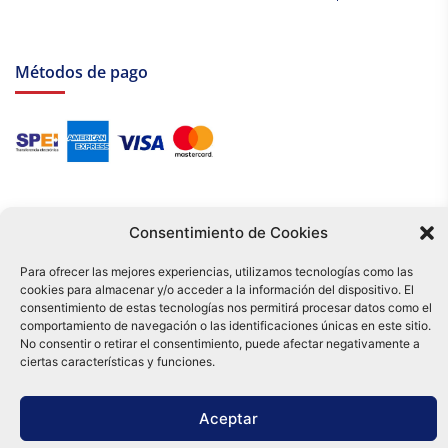
Métodos de pago
Consentimiento de Cookies
Para ofrecer las mejores experiencias, utilizamos tecnologías como las
cookies para almacenar y/o acceder a la información del dispositivo. El
Tu compra es respaldada por nuestro certificado SSL y operada bajo las
consentimiento de estas tecnologías nos permitirá procesar datos como el
mejores prácticas de seguridad.
comportamiento de navegación o las identificaciones únicas en este sitio.
Distribuidora Tamex - México
No consentir o retirar el consentimiento, puede afectar negativamente a
e-commerce
ciertas características y funciones.
0
Aceptar