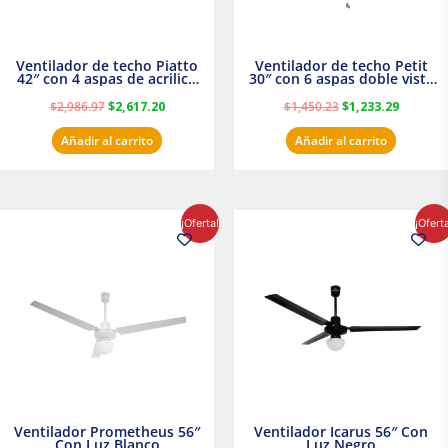
Ventilador de techo Piatto
Ventilador de techo Petit
42″ con 4 aspas de acrilico
30″ con 6 aspas doble vista
transparente
Satinado Masterfan
$
2,986.97
$
2,617.20
$
1,450.23
$
1,233.29
Añadir al carrito
Añadir al carrito
El
El
El
El
¡Oferta!
¡Ofert
precio
precio
precio
precio
original
actual
original
actual
era:
es:
era:
es:
$854.30.
$716.50.
$895.16.
$716.50.
Ventilador Prometheus 56″
Ventilador Icarus 56″ Con
Con Luz Blanco
Luz Negro