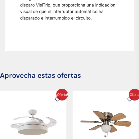
disparo VisiTrip, que proporciona una indicación
visual de que el interruptor automático ha
disparado e interrumpido el circuito.
Aprovecha estas ofertas
El
El
El
El
¡Oferta!
¡Ofert
precio
precio
precio
precio
original
actual
original
actual
era:
es:
era:
es:
$2,986.97.
$2,617.20.
$1,450.23.
$1,233.2