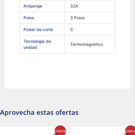
Amperaje
32A
Polos
3 Polos
Poder de corte
C
Tecnologia de
Termomagnético
unidad
Aprovecha estas ofertas
El
El
El
El
¡Oferta!
¡Ofert
precio
precio
precio
precio