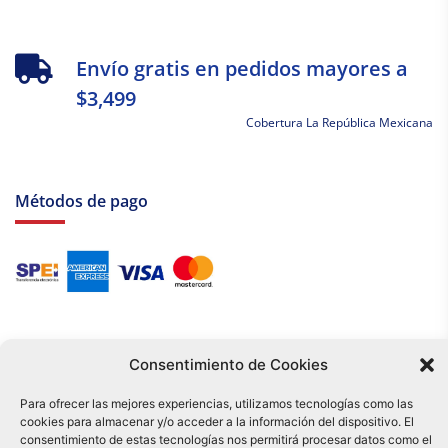
Envío gratis en pedidos mayores a
$3,499
Cobertura La República Mexicana
Métodos de pago
Consentimiento de Cookies
Para ofrecer las mejores experiencias, utilizamos tecnologías como las
cookies para almacenar y/o acceder a la información del dispositivo. El
Tu compra es respaldada por nuestro certificado SSL y operada bajo las
consentimiento de estas tecnologías nos permitirá procesar datos como el
mejores prácticas de seguridad.