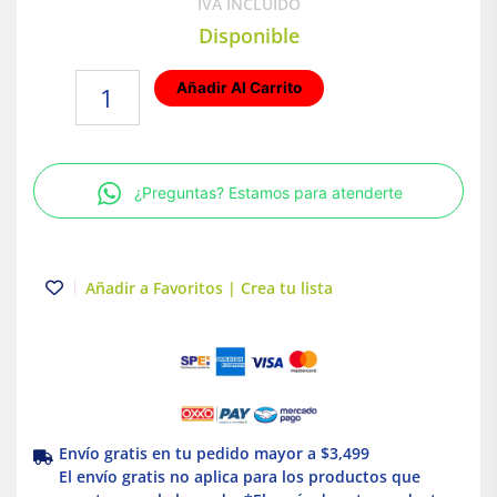
IVA INCLUIDO
Disponible
Interruptor
Añadir Al Carrito
termomagnético
Riel
Din
curva
¿Preguntas? Estamos para atenderte
C
Easy9
3P
32A
Añadir a Favoritos | Crea tu lista
Schneider
Electric
cantidad
Envío gratis en tu pedido mayor a $3,499
El envío gratis no aplica para los productos que