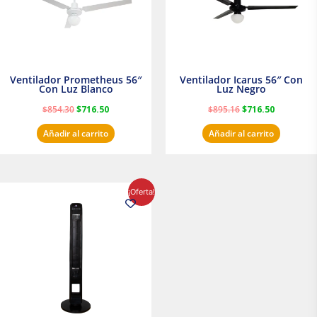
Ventilador Prometheus 56″
Ventilador Icarus 56″ Con
Con Luz Blanco
Luz Negro
$
854.30
$
716.50
$
895.16
$
716.50
Añadir al carrito
Añadir al carrito
El
El
¡Oferta!
precio
precio
original
actual
era:
es:
$1,199.00.
$1,020.31.