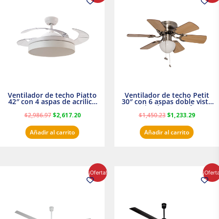
original
actual
original
actual
era:
es:
era:
es:
$2,986.97.
$2,617.20.
$1,450.23.
$1,233.2
Ventilador de techo Piatto
Ventilador de techo Petit
42″ con 4 aspas de acrilico
30″ con 6 aspas doble vista
transparente
Satinado Masterfan
$
2,986.97
$
2,617.20
$
1,450.23
$
1,233.29
Añadir al carrito
Añadir al carrito
El
El
El
El
¡Oferta!
¡Ofert
precio
precio
precio
precio
original
actual
original
actual
era:
es:
era:
es:
$854.30.
$716.50.
$895.16.
$716.50.