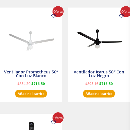
El
El
El
El
¡Oferta!
¡Ofert
precio
precio
precio
precio
original
actual
original
actual
era:
es:
era:
es:
$854.30.
$716.50.
$895.16.
$716.50.
Ventilador Prometheus 56″
Ventilador Icarus 56″ Con
Con Luz Blanco
Luz Negro
$
854.30
$
716.50
$
895.16
$
716.50
Añadir al carrito
Añadir al carrito
El
El
¡Oferta!
precio
precio
original
actual
era:
es: