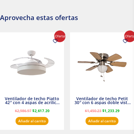
Aprovecha estas ofertas
El
El
El
El
¡Oferta!
¡Ofert
precio
precio
precio
precio
original
actual
original
actual
era:
es:
era:
es:
$2,986.97.
$2,617.20.
$1,450.23.
$1,233.2
Ventilador de techo Piatto
Ventilador de techo Petit
42″ con 4 aspas de acrilico
30″ con 6 aspas doble vista
transparente
Satinado Masterfan
$
2,986.97
$
2,617.20
$
1,450.23
$
1,233.29
Añadir al carrito
Añadir al carrito