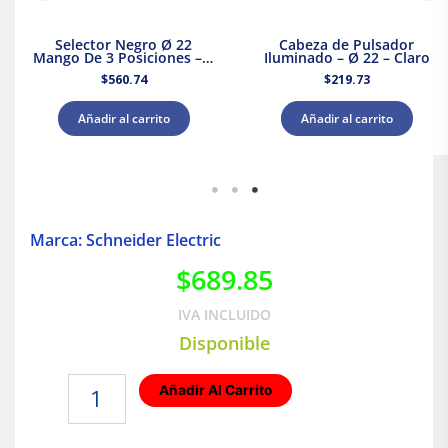
Selector Negro Ø 22
Cabeza de Pulsador
Mango De 3 Posiciones – 2
Iluminado – Ø 22 – Claro
Na
$
560.74
$
219.73
Añadir al carrito
Añadir al carrito
Marca: Schneider Electric
$
689.85
IVA INCLUIDO
Disponible
KIT
Añadir Al Carrito
aislador
para
barra