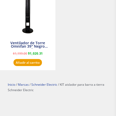
$1,199.00.
$1,020.31.
Ventilador de Torre
Omnifan 39″ Negro
Masterfan
$
1,199.00
$
1,020.31
Añadir al carrito
Inicio
/
Marcas
/
Schneider Electric
/ KIT aislador para barra a tierra
Schneider Electric