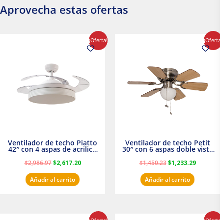
Aprovecha estas ofertas
El
El
El
El
¡Oferta!
¡Ofert
precio
precio
precio
precio
original
actual
original
actual
era:
es:
era:
es:
$2,986.97.
$2,617.20.
$1,450.23.
$1,233.2
Ventilador de techo Piatto
Ventilador de techo Petit
42″ con 4 aspas de acrilico
30″ con 6 aspas doble vista
transparente
Satinado Masterfan
$
2,986.97
$
2,617.20
$
1,450.23
$
1,233.29
Añadir al carrito
Añadir al carrito
El
El
El
El