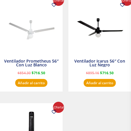
¡Oferta!
¡Ofert
precio
precio
precio
precio
original
actual
original
actual
era:
es:
era:
es:
$854.30.
$716.50.
$895.16.
$716.50.
Ventilador Prometheus 56″
Ventilador Icarus 56″ Con
Con Luz Blanco
Luz Negro
$
854.30
$
716.50
$
895.16
$
716.50
Añadir al carrito
Añadir al carrito
El
El
¡Oferta!
precio
precio
original
actual
era:
es:
$1,199.00.
$1,020.31.