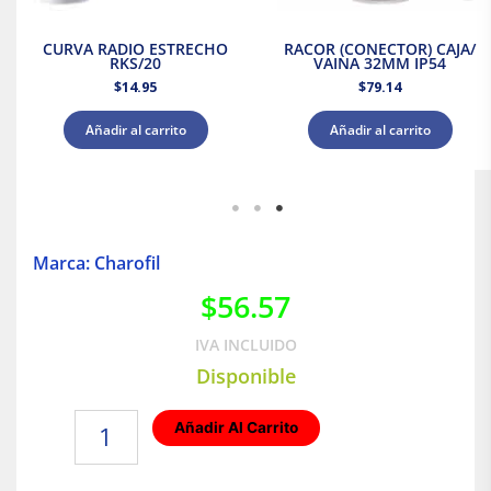
CURVA RADIO ESTRECHO
RACOR (CONECTOR) CAJA/
RKS/20
VAINA 32MM IP54
$
14.95
$
79.14
Añadir al carrito
Añadir al carrito
Marca: Charofil
$
56.57
IVA INCLUIDO
Disponible
MANGUITO
Añadir Al Carrito
COPLE/TUBO
20MM
MORDBIX