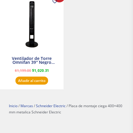
original
actual
era:
es:
$1,199.00.
$1,020.31.
Ventilador de Torre
Omnifan 39″ Negro
Masterfan
$
1,199.00
$
1,020.31
Añadir al carrito
Inicio
/
Marcas
/
Schneider Electric
/ Placa de montaje ciega 400×400
mm metalica Schneider Electric