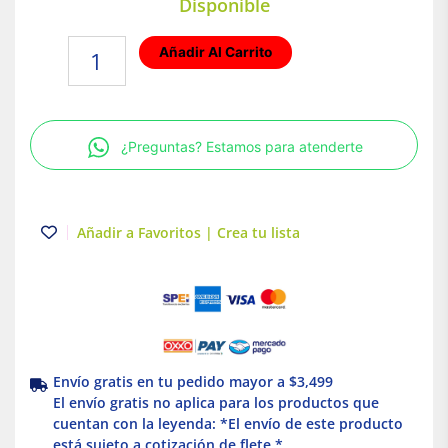
Disponible
Placa
Añadir Al Carrito
de
montaje
ciega
400x400
¿Preguntas? Estamos para atenderte
mm
metalica
Schneider
Electric
Añadir a Favoritos | Crea tu lista
cantidad
Envío gratis en tu pedido mayor a $3,499
El envío gratis no aplica para los productos que
cuentan con la leyenda: *El envío de este producto
está sujeto a cotización de flete *