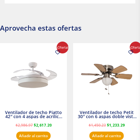
Aprovecha estas ofertas
El
El
El
El
¡Oferta!
¡Ofert
precio
precio
precio
precio
original
actual
original
actual
era:
es:
era:
es:
$2,986.97.
$2,617.20.
$1,450.23.
$1,233.2
Ventilador de techo Piatto
Ventilador de techo Petit
42″ con 4 aspas de acrilico
30″ con 6 aspas doble vista
transparente
Satinado Masterfan
$
2,986.97
$
2,617.20
$
1,450.23
$
1,233.29
Añadir al carrito
Añadir al carrito