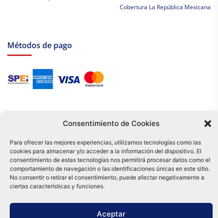
Cobertura La República Mexicana
Métodos de pago
Consentimiento de Cookies
Para ofrecer las mejores experiencias, utilizamos tecnologías como las
cookies para almacenar y/o acceder a la información del dispositivo. El
Tu compra es respaldada por nuestro certificado SSL y operada bajo las
consentimiento de estas tecnologías nos permitirá procesar datos como el
mejores prácticas de seguridad.
comportamiento de navegación o las identificaciones únicas en este sitio.
Distribuidora Tamex - México
No consentir o retirar el consentimiento, puede afectar negativamente a
e-commerce
ciertas características y funciones.
0
Aceptar