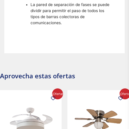
La pared de separación de fases se puede
dividir para permitir el paso de todos los
tipos de barras colectoras de
comunicaciones.
Aprovecha estas ofertas
El
El
El
El
¡Oferta!
¡Ofert
precio
precio
precio
precio
original
actual
original
actual
era:
es:
era:
es:
$2,986.97.
$2,617.20.
$1,450.23.
$1,233.2