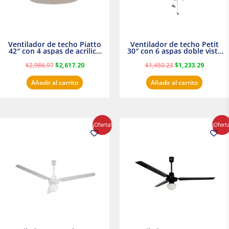
Ventilador de techo Piatto
Ventilador de techo Petit
42″ con 4 aspas de acrilico
30″ con 6 aspas doble vista
transparente
Satinado Masterfan
$
2,986.97
$
2,617.20
$
1,450.23
$
1,233.29
Añadir al carrito
Añadir al carrito
El
El
El
El
¡Oferta!
¡Ofert
precio
precio
precio
precio
original
actual
original
actual
era:
es:
era:
es:
$854.30.
$716.50.
$895.16.
$716.50.