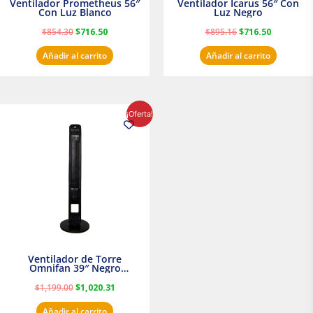
Ventilador Prometheus 56″
Ventilador Icarus 56″ Con
Con Luz Blanco
Luz Negro
$
854.30
$
716.50
$
895.16
$
716.50
Añadir al carrito
Añadir al carrito
El
El
¡Oferta!
precio
precio
original
actual
era:
es:
$1,199.00.
$1,020.31.
Ventilador de Torre
Omnifan 39″ Negro
Masterfan
$
1,199.00
$
1,020.31
Añadir al carrito