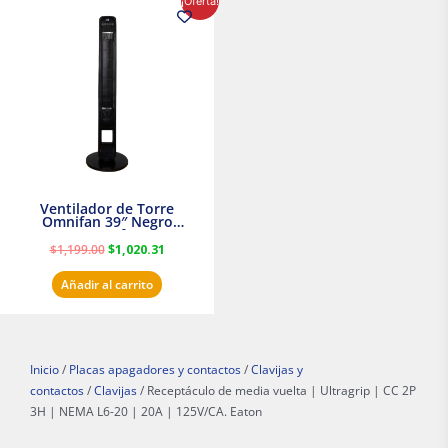
¡Oferta!
precio
precio
original
actual
era:
es:
$1,199.00.
$1,020.31.
Ventilador de Torre
Omnifan 39″ Negro
Masterfan
$
1,199.00
$
1,020.31
Añadir al carrito
Inicio
/
Placas apagadores y contactos
/
Clavijas y
contactos
/
Clavijas
/ Receptáculo de media vuelta | Ultragrip | CC 2P
3H | NEMA L6-20 | 20A | 125V/CA. Eaton