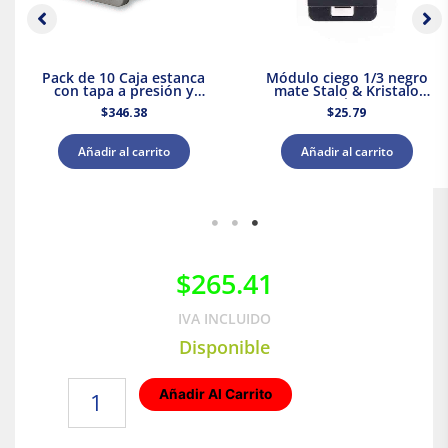
Pack de 10 Caja estanca
Módulo ciego 1/3 negro
con tapa a presión y
mate Stalo & Kristalo
conos 80x80x45 IP55
Leviton
$
346.38
$
25.79
Royer WDC0808P
Añadir al carrito
Añadir al carrito
$
265.41
IVA INCLUIDO
Disponible
Receptáculo
Añadir Al Carrito
de
media