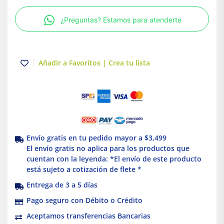
vuelta
|
¿Preguntas? Estamos para atenderte
Ultragrip
|
CC
2P
Añadir a Favoritos | Crea tu lista
3H
|
NEMA
L6-
20
|
20A
Envío gratis en tu pedido mayor a $3,499
|
El envío gratis no aplica para los productos que
125V/CA.
cuentan con la leyenda: *El envío de este producto
Eaton
está sujeto a cotización de flete *
cantidad
Entrega de 3 a 5 días
Pago seguro con Débito o Crédito
Aceptamos transferencias Bancarias