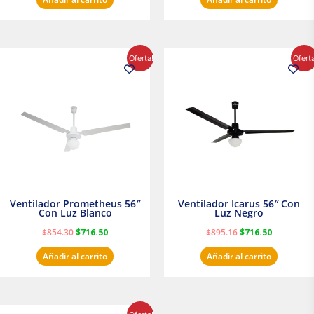
El
El
El
El
¡Oferta!
¡Ofert
precio
precio
precio
precio
original
actual
original
actual
era:
es:
era:
es:
$854.30.
$716.50.
$895.16.
$716.50.
Ventilador Prometheus 56″
Ventilador Icarus 56″ Con
Con Luz Blanco
Luz Negro
$
854.30
$
716.50
$
895.16
$
716.50
Añadir al carrito
Añadir al carrito
El
El