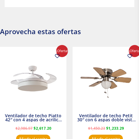
Aprovecha estas ofertas
El
El
El
El
¡Oferta!
¡Ofert
precio
precio
precio
precio
original
actual
original
actual
era:
es:
era:
es:
$2,986.97.
$2,617.20.
$1,450.23.
$1,233.2
Ventilador de techo Piatto
Ventilador de techo Petit
42″ con 4 aspas de acrilico
30″ con 6 aspas doble vista
transparente
Satinado Masterfan
$
2,986.97
$
2,617.20
$
1,450.23
$
1,233.29
Añadir al carrito
Añadir al carrito