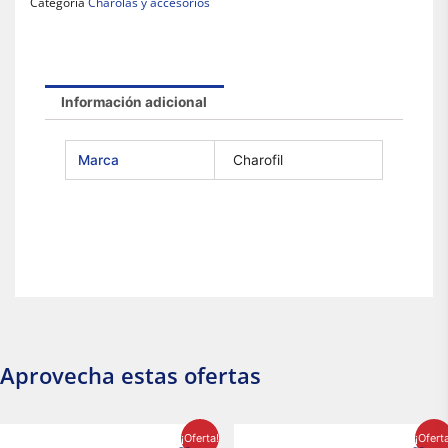
Categoría
Charolas y accesorios
Información adicional
Marca
Charofil
Aprovecha estas ofertas
El
El
El
El
¡Oferta!
¡Ofert
precio
precio
precio
precio