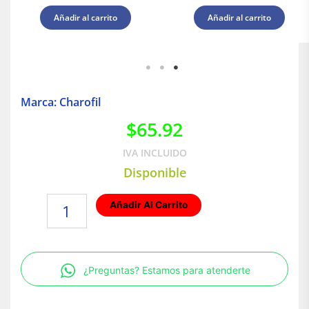
Añadir al carrito
Añadir al carrito
Marca: Charofil
$
65.92
IVA INCLUIDO
Disponible
Salida
Añadir Al Carrito
a
Tubo
Universal
Automatica Para
¿Preguntas? Estamos para atenderte
Todos
Los
Peraltes