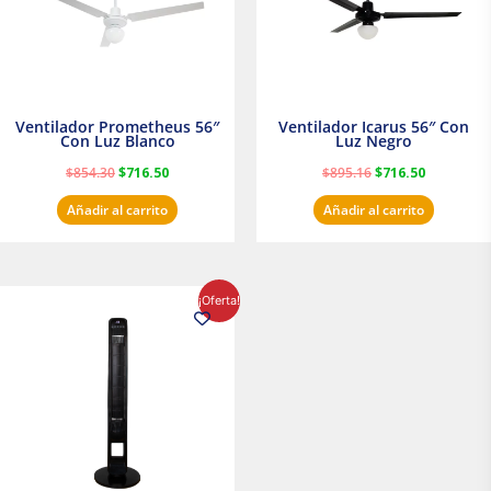
Ventilador Prometheus 56″
Ventilador Icarus 56″ Con
Con Luz Blanco
Luz Negro
$
854.30
$
716.50
$
895.16
$
716.50
Añadir al carrito
Añadir al carrito
El
El
¡Oferta!
precio
precio
original
actual
era:
es:
$1,199.00.
$1,020.31.