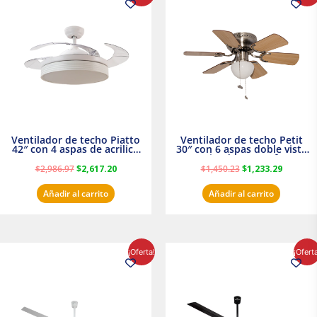
original
actual
original
actual
era:
es:
era:
es:
$2,986.97.
$2,617.20.
$1,450.23.
$1,233.2
Ventilador de techo Piatto
Ventilador de techo Petit
42″ con 4 aspas de acrilico
30″ con 6 aspas doble vista
transparente
Satinado Masterfan
$
2,986.97
$
2,617.20
$
1,450.23
$
1,233.29
Añadir al carrito
Añadir al carrito
El
El
El
El
¡Oferta!
¡Ofert
precio
precio
precio
precio
original
actual
original
actual
era:
es:
era:
es:
$854.30.
$716.50.
$895.16.
$716.50.