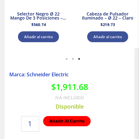
Selector Negro Ø 22
Cabeza de Pulsador
Mango De 3 Posiciones – 2
Iluminado – Ø 22 – Claro
Na
$
560.74
$
219.73
Añadir al carrito
Añadir al carrito
Marca: Schneider Electric
$
1,911.68
IVA INCLUIDO
Disponible
Supresor
Añadir Al Carrito
de
picos
1F