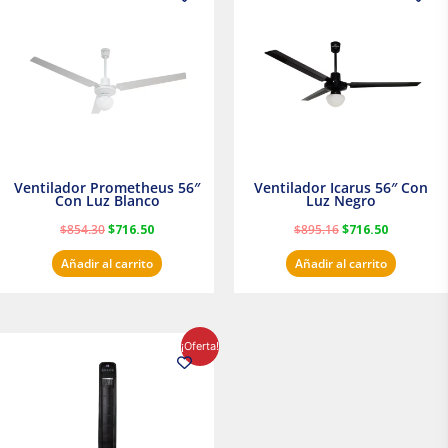
original
actual
original
actual
era:
es:
era:
es:
$854.30.
$716.50.
$895.16.
$716.50.
Ventilador Prometheus 56″
Ventilador Icarus 56″ Con
Con Luz Blanco
Luz Negro
$
854.30
$
716.50
$
895.16
$
716.50
Añadir al carrito
Añadir al carrito
El
El
¡Oferta!
precio
precio
original
actual
era:
es:
$1,199.00.
$1,020.31.