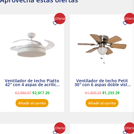
El
El
El
El
¡Oferta!
¡Ofert
precio
precio
precio
precio
original
actual
original
actual
era:
es:
era:
es:
$2,986.97.
$2,617.20.
$1,450.23.
$1,233.2
Ventilador de techo Piatto
Ventilador de techo Petit
42″ con 4 aspas de acrilico
30″ con 6 aspas doble vista
transparente
Satinado Masterfan
$
2,986.97
$
2,617.20
$
1,450.23
$
1,233.29
Añadir al carrito
Añadir al carrito
El
El
El
El
¡Oferta!
¡Ofert
precio
precio
precio
precio