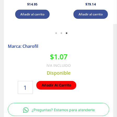
$
14.95
$
79.14
Añadir al carrito
Añadir al carrito
Marca: Charofil
$
1.07
IVA INCLUIDO
Disponible
TUERCA
Añadir Al Carrito
HEXAGONAL
DE
5/16
cantidad
¿Preguntas? Estamos para atenderte