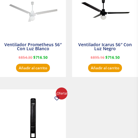
Ventilador Prometheus 56″
Ventilador Icarus 56″ Con
Con Luz Blanco
Luz Negro
$
854.30
$
716.50
$
895.16
$
716.50
Añadir al carrito
Añadir al carrito
El
El
¡Oferta!
precio
precio
original
actual
era:
es:
$1,199.00.
$1,020.31.