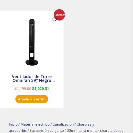
El
El
¡Oferta!
precio
precio
original
actual
era:
es:
$1,199.00.
$1,020.31.
Ventilador de Torre
Omnifan 39″ Negro
Masterfan
$
1,199.00
$
1,020.31
Añadir al carrito
Inicio
/
Material electrico
/
Canalizacion
/
Charolas y
accesorios
/ Suspención conjunto 100mm para montar charola desde