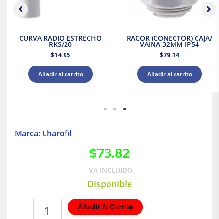
CURVA RADIO ESTRECHO
RACOR (CONECTOR) CAJA/
RKS/20
VAINA 32MM IP54
$
14.95
$
79.14
Añadir al carrito
Añadir al carrito
Marca: Charofil
$
73.82
IVA INCLUIDO
Disponible
Suspención
Añadir Al Carrito
conjunto