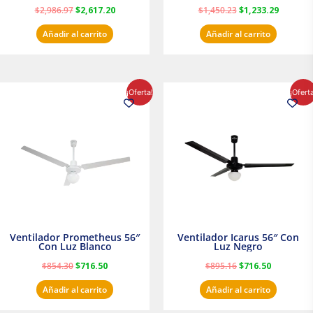
$
2,986.97
$
2,617.20
$
1,450.23
$
1,233.29
Añadir al carrito
Añadir al carrito
El
El
El
El
¡Oferta!
¡Ofert
precio
precio
precio
precio
original
actual
original
actual
era:
es:
era:
es:
$854.30.
$716.50.
$895.16.
$716.50.
Ventilador Prometheus 56″
Ventilador Icarus 56″ Con
Con Luz Blanco
Luz Negro
$
854.30
$
716.50
$
895.16
$
716.50
Añadir al carrito
Añadir al carrito