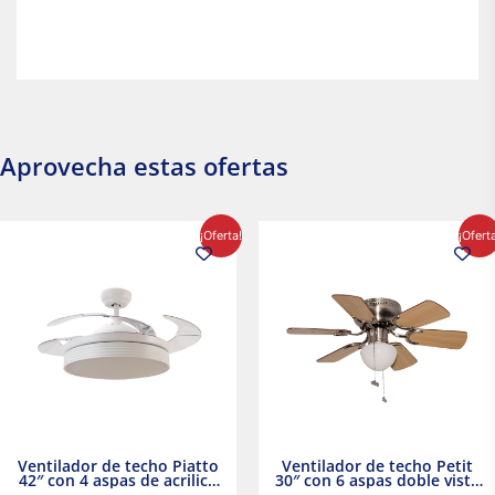
Aprovecha estas ofertas
El
El
El
El
¡Oferta!
¡Ofert
precio
precio
precio
precio
original
actual
original
actual
era:
es:
era:
es:
$2,986.97.
$2,617.20.
$1,450.23.
$1,233.2
Ventilador de techo Piatto
Ventilador de techo Petit
42″ con 4 aspas de acrilico
30″ con 6 aspas doble vista
transparente
Satinado Masterfan