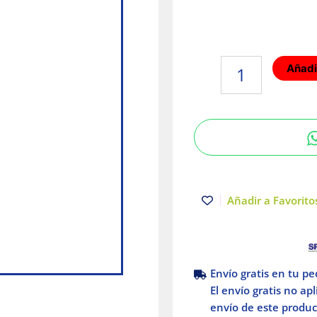
Grapa
Añadir
de
suspensión
para
anchos
50mm
Elec
tro
Zinc
Añadir a Favoritos
Charofil
cantidad
Envío gratis en tu p
El envío gratis no ap
envío de este product