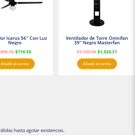
dor Icarus 56″ Con Luz
Ventilador de Torre Omnifan
Negro
39″ Negro Masterfan
$
895.16
$
716.50
$
1,199.00
$
1,020.31
Añadir al carrito
Añadir al carrito
álidas hasta agotar existencias.