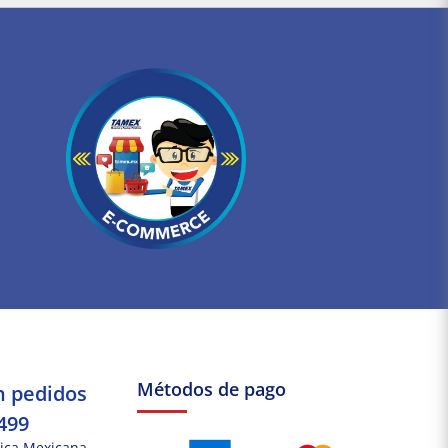
Métodos de pago
n pedidos
499
ica Mexicana