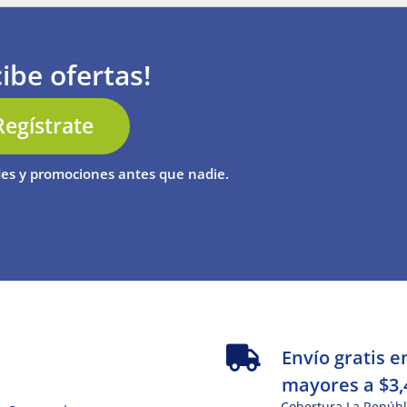
ibe ofertas!
Regístrate
es y promociones antes que nadie.
s
Envío gratis e
mayores a $3,
Cobertura La Repúbl