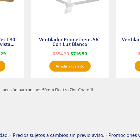
etit 30″
Ventilador Prometheus 56″
Ventila
vista
Con Luz Blanco
fan
.29
$
854.30
$
716.50
Añadir al carrito
uspensión para anchos 50mm Elec tro Zinc Charofil
dad. - Precios sujetos a cambios sin previo aviso. - Promociones v