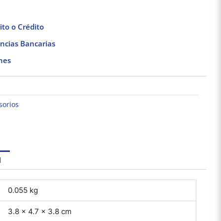
to o Crédito
ncias Bancarias
nes
sorios
ACOR (CONECTOR)
Abrazadera tipo U de
CUR
CAJA/ VAINA 32MM
1Charofil
ESTR
IP54
$
79.14
$
15.24
l
Añadir al carrito
Añadir al carrito
Añad
0.055 kg
3.8 × 4.7 × 3.8 cm