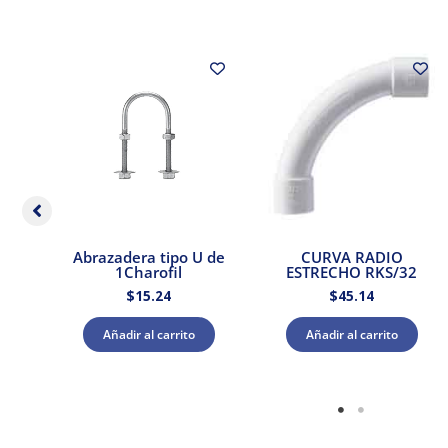
OR)
Abrazadera tipo U de
CURVA RADIO
MM
1Charofil
ESTRECHO RKS/32
$
15.24
$
45.14
Añadir al carrito
Añadir al carrito