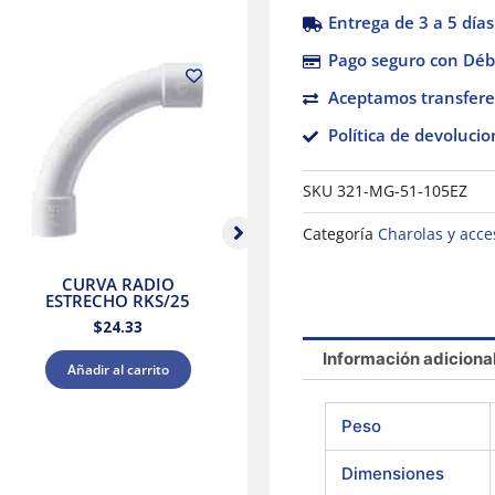
Entrega de 3 a 5 días
Pago seguro con Débi
Aceptamos transfere
Política de devolucio
SKU
321-MG-51-105EZ
Categoría
Charolas y acce
CURVA RADIO
CURVA RADIO
R
ESTRECHO RKS/25
ESTRECHO RKS/20
$
24.33
$
14.95
Información adiciona
Añadir al carrito
Añadir al carrito
Peso
Dimensiones