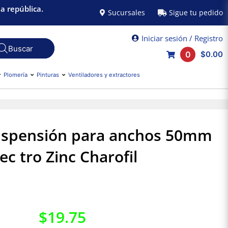
a república.
Sucursales
Sigue tu pedido
Iniciar sesión / Registro
0
$0.00
Plomería
Pinturas
Ventiladores y extractores
uspensión para anchos 50mm
lec tro Zinc Charofil
$
19.75