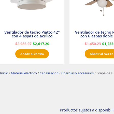
Ventilador de techo Piatto 42″
Ventilador de techo P
con 4 aspas de acrilico
con 6 aspas doble 
transparente
Satinado Master
$
2,986.97
$
2,617.20
$
1,450.23
$
1,233
Añadir al carrito
Añadir al carrito
Inicio
/
Material electrico
/
Canalizacion
/
Charolas y accesorios
/ Grapa de s
Productos sujetos a disponibili